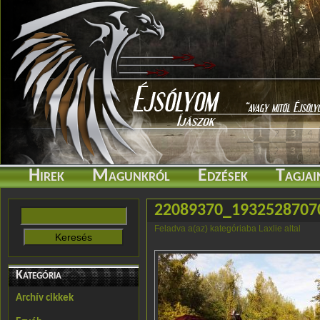
Hirek
Magunkról
Edzések
Tagjai
22089370_1932528707
Feladva a(az) kategóriaba Laxlie altal
Kategória
Archív cikkek