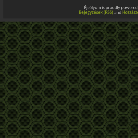
Éjsólyom is proudly powere
Bejegyzések (RSS)
and
Hozzász