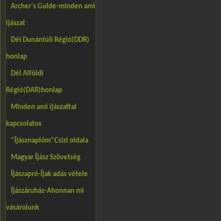
Archer's Guide-minden ami
íjászat
Dél Dunántúli Régió(DDR)
honlap
Dél Alföldi
Régió(DAR)honlap
Minden ami íjászattal
kapcsolatos
"Íjásznaplóm"Csizi oldala
Magyar Íjász Szövetség
Íjászapró-Íjak adás vétele
Íjászáruház-Ahonnan mi
vásárolunk