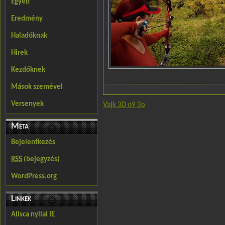
Egyéb
Eredmény
Haladóknak
Hirek
Kezdőknek
Mások szemével
Versenyek
Vajk 3D o9 3o
Meta
Bejelentkezés
RSS
(bejegyzés)
WordPress.org
Linkek
Alisca nyilai IE