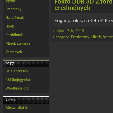
Foktő DDR 3D 2.ford
Egyéb
eredmények
Eredmény
Haladóknak
Fogadjátok szeretettel! Ere
Hirek
május 17th, 2015
Kezdőknek
Category:
Eredmény
,
Hirek
,
Vers
Mások szemével
Versenyek
Meta
Bejelentkezés
RSS
(bejegyzés)
WordPress.org
Linkek
Alisca nyilai IE