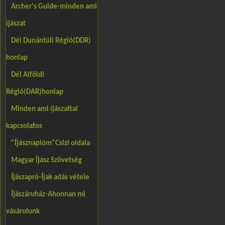
Archer's Guide-minden ami
íjászat
Dél Dunántúli Régió(DDR)
honlap
Dél Alföldi
Régió(DAR)honlap
Minden ami íjászattal
kapcsolatos
"Íjásznaplóm"Csizi oldala
Magyar Íjász Szövetség
Íjászapró-Íjak adás vétele
Íjászáruház-Ahonnan mi
vásárolunk