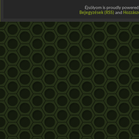
Éjsólyom is proudly powere
Bejegyzések (RSS)
and
Hozzász