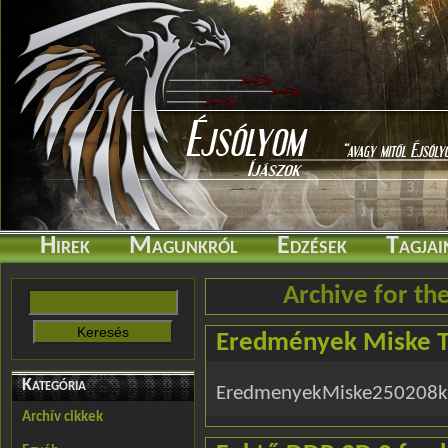
Hirek
Magunkról
Edzések
Tagjai
Archive for th
Eredmények Miske T
Kategória
EredmenyekMiske250208k
Archív cikkek