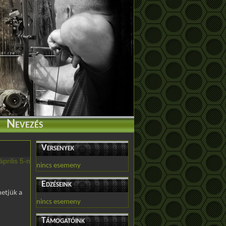
Nevezés
Versenyek
prilis 5-n
nincs esemeny
Edzéseink
etjük a
nincs esemeny
Támogatóink