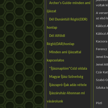
jelzővel
Archer's Guide-minden ami
voltak k
íjászat
A versen
az első 
Dél Dunántúli Régió(DDR)
Kálóczi 
honlap
Kálóczi 
Dél Alföldi
Kacsora
Régió(DAR)honlap
Ferencz
Minden ami íjászattal
Jenei En
kapcsolatos
Jenei At
"Íjásznaplóm"Csizi oldala
Czár Kat
Magyar Íjász Szövetség
Szabó G
Íjászapró-Íjak adás vétele
Szluka I
Íjászáruház-Ahonnan mi
vásárolunk
Pisti