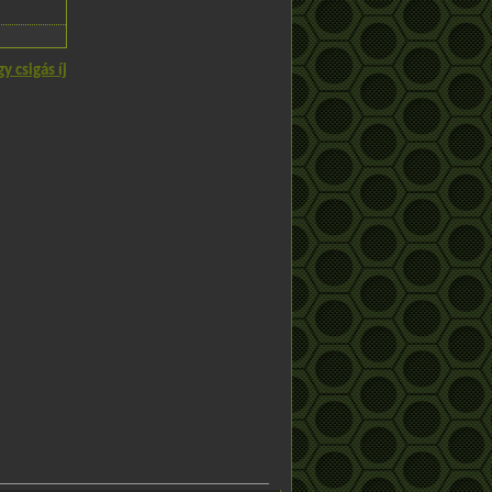
y csigás íj