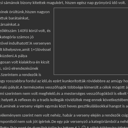
si sámánok bizony kitettek magukért, hiszen egész na
p gyönyörű idő volt.
inek örültünk,hiszen nagyon
áttuk barátainkat,
ársainkat.a
őlétszám 140fő körül volt, és
kategória számos jó
zővel indulhatott!A versenyen
lt kihelyezve,amit 1+1lövéssel
leküzdeni.A pálya
gosan volt kialakítva én kicsit
k, sűrű elrendezésűnek
.Szerintem a rendezők is
ogy rosszabbra fordul az idő,és ezért kunkorították rövidebbre az amúgy h
alú pályát.A természetes vesszőfogók többsége kimerült a célok mögött á
mi szerintem nem volt megfelelő,és a mesterséges vesszőfogókból is elkelt 
k helyett.A reflexes és a tradis kollegák rövidültek meg ennek következtében
l,aminek a verseny végén egymás közt heves gesztikulálásokkal hangot is a
véleményem szerint nem volt nehéz, habár a verseny elején a rendezők csig
empontból nem sok jót ígértek.De egy pár versenyző a kategóriámból a neh