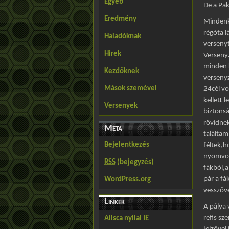
Egyéb
De a Pak
Eredmény
Mindenk
régóta l
Haladóknak
versenyt
Hirek
Versenyz
minden 
Kezdőknek
verseny
Mások szemével
24cél vo
kellett 
Versenyek
biztonsá
rövidne
Meta
találtam
Bejelentkezés
féltek,h
nyomvon
RSS
(bejegyzés)
fákból,a
pár a fá
WordPress.org
vesszőve
Linkek
A pálya 
refis sz
Alisca nyilai IE