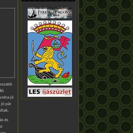
osszabb
lló
volna jó
 jó pár
dtak.
ás és
éz