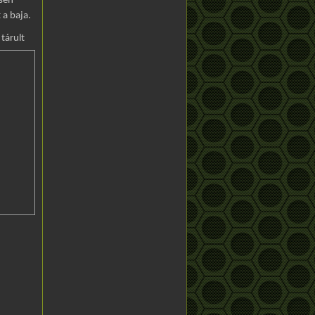
esen
 a baja.
tárult