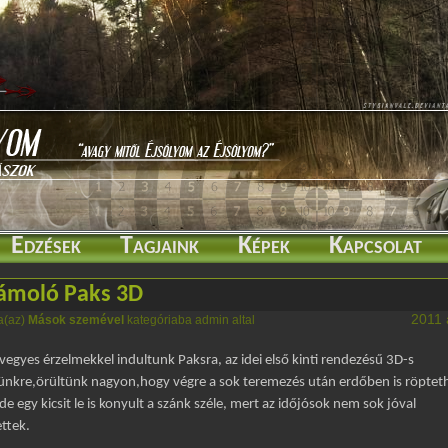
Edzések
Tagjaink
Képek
Kapcsolat
ámoló Paks 3D
2011 á
a(az)
Mások szemével
kategóriaba admin altal
 vegyes érzelmekkel indultunk Paksra, az idei első kinti rendezésű 3D-s
ünkre,örültünk nagyon,hogy végre a sok teremezés után erdőben is röpteth
de egy kicsit le is konyult a szánk széle, mert az időjósok nem sok jóval
ttek.