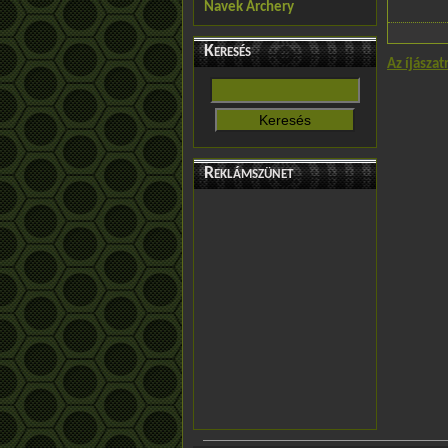
Navek Archery
Keresés
Az íjászat
Reklámszünet