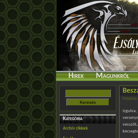
Hirek
Magunkról
Besz
Feladva 
Izgulva,
verseny
Kategória
vesszőt,
Archív cikkek
kecsegte