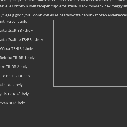
 illette.(bár pont én dumálok talán ha lettem 6.) 🙂 A célok többnyire ötlet
itéve, és bizony a nyílt terepen fújó erős széllel is sok mindenkinek meggyűlt
y végéig gyönyörű időnk volt és ez be
aranyozta napunkat.Szép emlékekkel 
kinti versenyünk.
Antal Zsolt BB 4.hely
Antal Zsoltné TR-RB 4.hely
 Gábor TR-RB 1.hely
 Rebeka TR-RB 1.hely
dre TR-RB 2.hely
tilla PB-HB 14.hely
alin 3D 2.hely
yula TR-RB 8.hely
stván 3D 6.hely