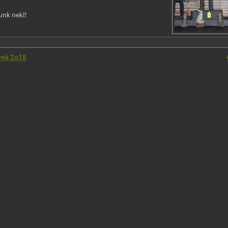
unk neki!
ek 2o18