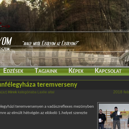
Edzések
Tagjaink
Képek
Kapcsolat
unfélegyháza teremverseny
2018 feb
a(az)
Hirek
kategóriaba Laxlie altal
élegyházi teremversenyen a vadászreflexes mezönyben
mre az elmúlt hétvégén az elökelö 1.helyet szerezte