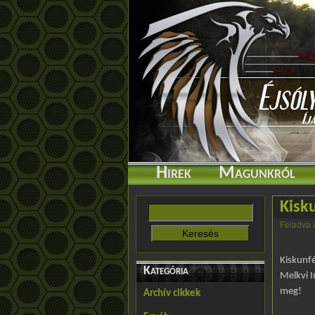
Hirek
Magunkról
Kisk
Feladva 
Kiskunf
Kategória
Melkvi I
meg!
Archív cikkek