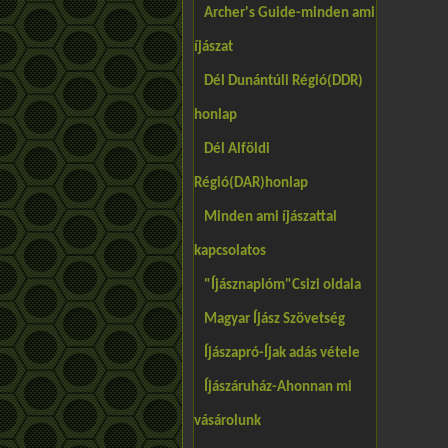
Archer's Guide-minden ami
íjászat
Dél Dunántúli Régió(DDR)
honlap
Dél Alföldi
Régió(DAR)honlap
Minden ami íjászattal
kapcsolatos
"Íjásznaplóm"Csizi oldala
Magyar Íjász Szövetség
Íjászapró-Íjak adás vétele
Íjászáruház-Ahonnan mi
vásárolunk