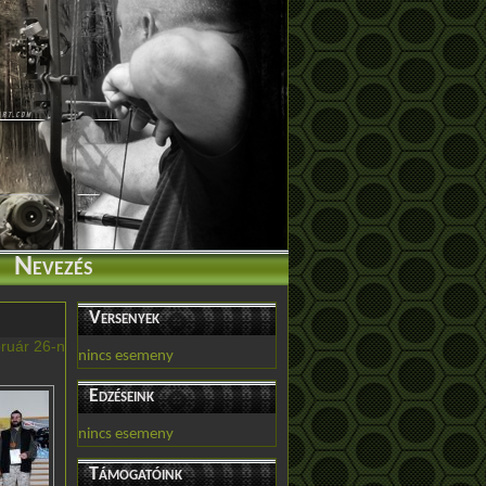
Nevezés
Versenyek
ruár 26-n
nincs esemeny
Edzéseink
nincs esemeny
Támogatóink