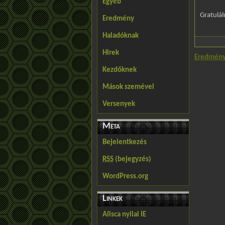
Egyéb
Gratulál
Eredmény
Haladóknak
Hirek
Eredmény
Kezdőknek
Mások szemével
Versenyek
Meta
Bejelentkezés
RSS
(bejegyzés)
WordPress.org
Linkek
Alisca nyilai IE