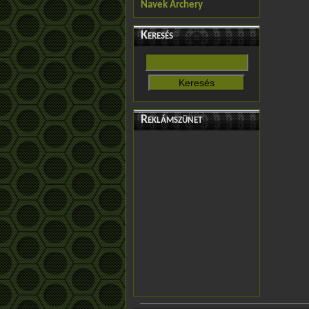
Navek Archery
Keresés
Reklámszünet