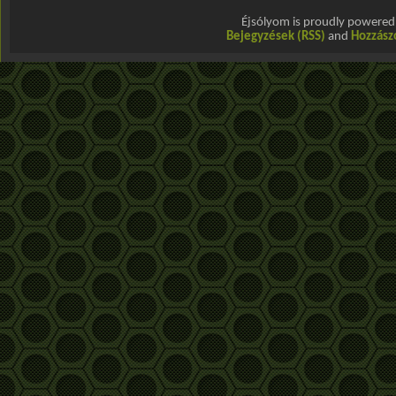
Éjsólyom is proudly powere
Bejegyzések (RSS)
and
Hozzász