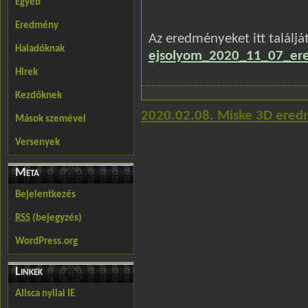
Egyéb
Eredmény
Az eredményeket itt találjá
Haladóknak
ejsolyom_2020_11_07_er
Hirek
Kezdőknek
2020.02.08. Miske 3D ere
Mások szemével
Versenyek
Meta
Bejelentkezés
RSS
(bejegyzés)
WordPress.org
Linkek
Alisca nyilai IE