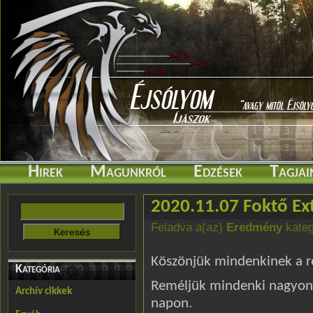
Hirek
Magunkról
Edzések
Tagjai
2020.11.07 Foktő E
Feladva a(az)
Eredmény
kateg
Köszönjük mindenkinek a ré
Kategória
Reméljük mindenki nagyon j
Archív cikkek
napon.