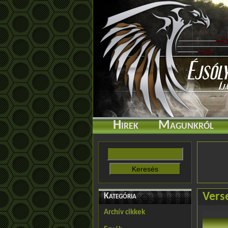
Hirek
Magunkról
Vers
Kategória
Archív cikkek