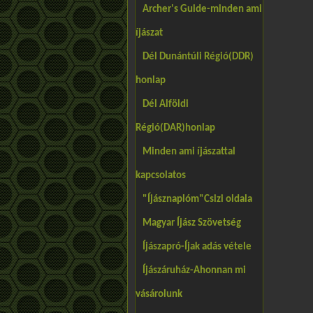
Archer's Guide-minden ami
íjászat
Dél Dunántúli Régió(DDR)
honlap
Dél Alföldi
Régió(DAR)honlap
Minden ami íjászattal
kapcsolatos
"Íjásznaplóm"Csizi oldala
Magyar Íjász Szövetség
Íjászapró-Íjak adás vétele
Íjászáruház-Ahonnan mi
vásárolunk