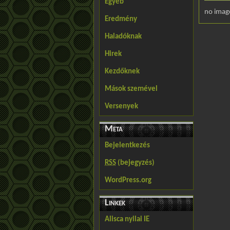
Egyéb
no imag
Eredmény
Haladóknak
Hirek
Kezdőknek
Mások szemével
Versenyek
Meta
Bejelentkezés
RSS
(bejegyzés)
WordPress.org
Linkek
Alisca nyilai IE