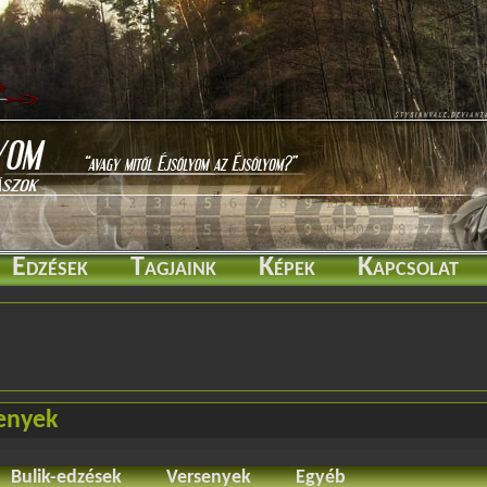
Edzések
Tagjaink
Képek
Kapcsolat
enyek
Bulik-edzések
Versenyek
Egyéb