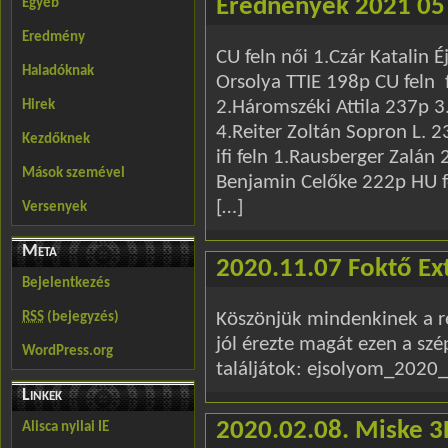
Erednények 2021 05
Egyéb
Eredmény
CU feln női 1.Czár Katali
Haladóknak
Orsolya TTIE 198p CU feln 
2.Háromszéki Attila 237p 3
Hirek
4.Reiter Zoltán Sopron L. 
Kezdőknek
ifi feln 1.Rausberger Zalán
Mások szemével
Benjamin Celőke 222p HU fe
[…]
Versenyek
Meta
2020.11.07 Foktő E
Bejelentkezés
Köszönjük mindenkinek a r
RSS
(bejegyzés)
jól érezte magát ezen a sz
WordPress.org
találjátok: ejsolyom_202
Linkek
2020.02.08. Miske 
Alisca nyilai IE