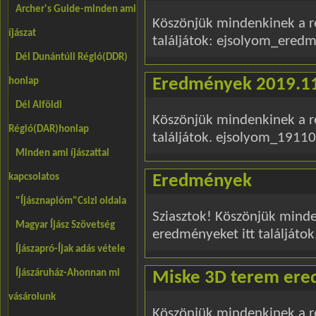
Archer's Guide-minden ami
Köszönjük mindenkinek a ré
íjászat
találjátok: ejsolyom_ere
Dél Dunántúli Régió(DDR)
Eredmények 2019.11
honlap
Dél Alföldi
Köszönjük mindenkinek a ré
Régió(DAR)honlap
találjátok. ejsolyom_191
Minden ami íjászattal
kapcsolatos
Eredmények
"Íjásznaplóm"Csizi oldala
Sziasztok! Köszönjük minde
Magyar Íjász Szövetség
eredményeket itt találjáto
Íjászapró-Íjak adás vétele
Íjászáruház-Ahonnan mi
Miske 3D terem ere
vásárolunk
Köszönjük mindenkinek a r