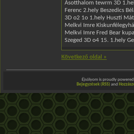
Ásotthalom tewrm 3D 1.hel
Ferenc 2.hely Beszedics Bél
3D o2 1o 1.hely Huszti Máté
Melkvi Imre Kiskunfélegyhá
Melkvi Imre Fred Bear kupa
Szeged 3D o4 15. 1.hely Ge
Következő oldal »
Éjsólyom is proudly powere
Bejegyzések (RSS)
and
Hozzász