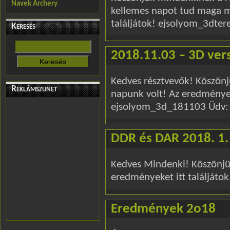
Navek Archery
kellemes napot tud maga m
találjátok! ejsolyom_3dt
Keresés
2018.11.03 – 3D ve
Kedves résztvevők! Köszönj
Reklámszünet
napunk volt! Az eredményeke
ejsolyom_3d_181103 Üdv: 
DDR és DAR 2018. 1
Kedves Mindenki! Köszönjük
eredményeket itt találjáto
Eredmények 2o18