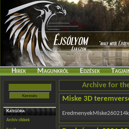
Hirek
Magunkról
Edzések
Tagjai
Archive for t
Miske 3D teremvers
Kategória
EredmenyekMiske260214k
Archív cikkek