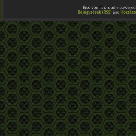
Éjsólyom is proudly powere
Bejegyzések (RSS)
and
Hozzász