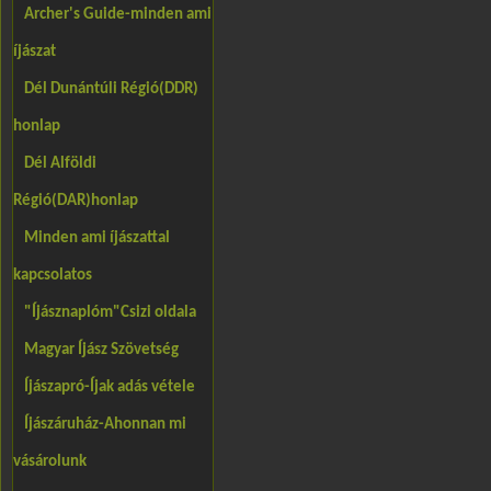
Archer's Guide-minden ami
íjászat
Dél Dunántúli Régió(DDR)
honlap
Dél Alföldi
Régió(DAR)honlap
Minden ami íjászattal
kapcsolatos
"Íjásznaplóm"Csizi oldala
Magyar Íjász Szövetség
Íjászapró-Íjak adás vétele
Íjászáruház-Ahonnan mi
vásárolunk