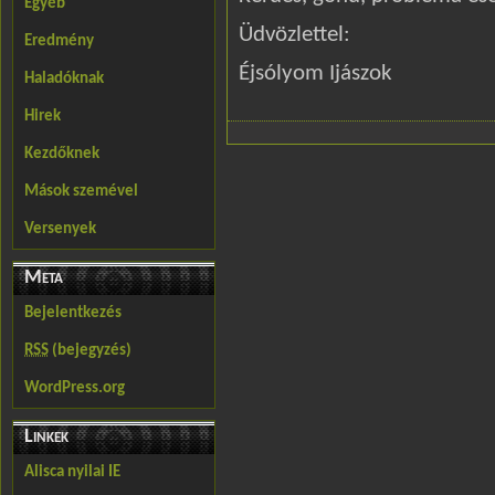
Egyéb
Üdvözlettel:
Eredmény
Éjsólyom Ijászok
Haladóknak
Hirek
Kezdőknek
Mások szemével
Versenyek
Meta
Bejelentkezés
RSS
(bejegyzés)
WordPress.org
Linkek
Alisca nyilai IE