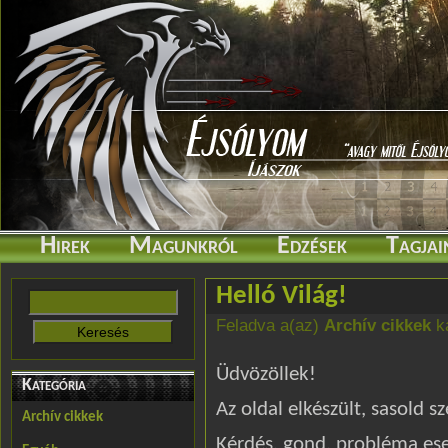
Hirek
Magunkról
Edzések
Tagjai
Helló Világ!
Feladva a(az)
Archív cikkek
ka
Üdvözöllek!
Kategória
Az oldal elkészült, sasold sz
Archív cikkek
Kérdés, gond, probléma es